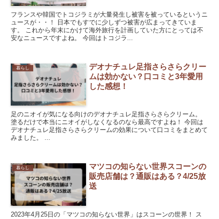
フランスや韓国でトコジラミが大量発生し被害を被っているというニ
ュースが・・！ 日本でもすでに少しずつ被害が広まってきていま
す。 これから年末にかけて海外旅行を計画していた方にとっては不
安なニュースですよね。 今回はトコジラ...
デオナチュレ足指さらさらクリー
暮らし
ムは効かない？口コミと3年愛用
した感想！
足のニオイが気になる向けのデオナチュレ足指さらさらクリーム。
塗るだけで本当にニオイがしなくなるのなら最高ですよね！ 今回は
デオナチュレ足指さらさらクリームの効果について口コミをまとめて
みました。 ...
マツコの知らない世界スコーンの
暮らし
販売店舗は？通販はある？4/25放
送
2023年4月25日の「マツコの知らない世界」はスコーンの世界！ ス