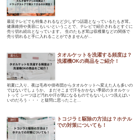
最近テレビでも特集されるなど少しずつ話題となっているたもぎ茸。
健康維持や美容にもいいということで、テレビで紹介されるとすぐに
売り切れ続出となっています。 生のたもぎ茸は収穫量などの関係で
売り切れると手に入れることができませんが...
タオルケットを洗濯する頻度は？
暮らし
洗濯機OKの商品をご紹介！
初夏に入り、夜は毛布や掛布団からタオルケットへ変えた人も多いの
ではないでしょうか。 まだそこまで汗をかかない季節のタオルケッ
トって シーツほど汚れや汗が気になるものでもないしいつ洗えばい
いのだろう・・・ と疑問に思ったこと...
トコジラミ駆除の方法は？ホテル
旅行
での対策についても！