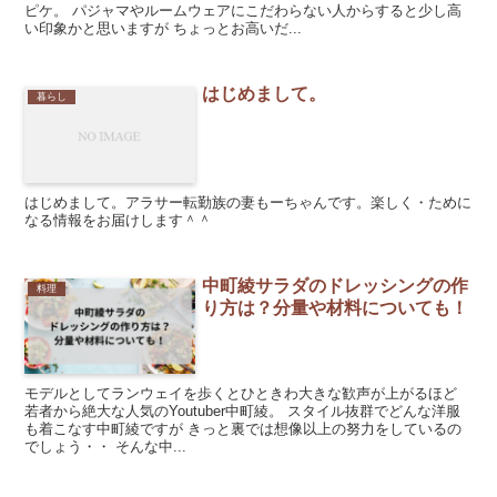
ピケ。 パジャマやルームウェアにこだわらない人からすると少し高
い印象かと思いますが ちょっとお高いだ...
はじめまして。
暮らし
はじめまして。アラサー転勤族の妻もーちゃんです。楽しく・ために
なる情報をお届けします＾＾
中町綾サラダのドレッシングの作
料理
り方は？分量や材料についても！
モデルとしてランウェイを歩くとひときわ大きな歓声が上がるほど
若者から絶大な人気のYoutuber中町綾。 スタイル抜群でどんな洋服
も着こなす中町綾ですが きっと裏では想像以上の努力をしているの
でしょう・・ そんな中...