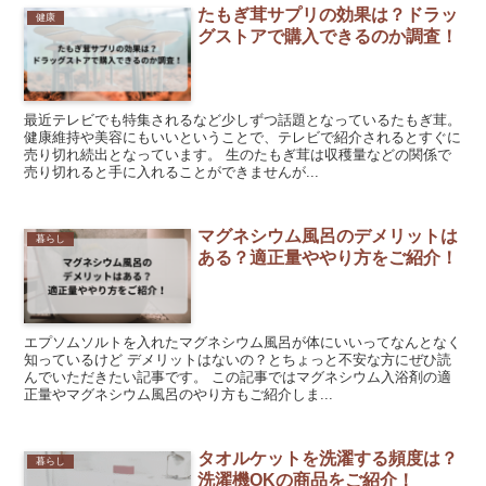
たもぎ茸サプリの効果は？ドラッ
健康
グストアで購入できるのか調査！
最近テレビでも特集されるなど少しずつ話題となっているたもぎ茸。
健康維持や美容にもいいということで、テレビで紹介されるとすぐに
売り切れ続出となっています。 生のたもぎ茸は収穫量などの関係で
売り切れると手に入れることができませんが...
マグネシウム風呂のデメリットは
暮らし
ある？適正量ややり方をご紹介！
エプソムソルトを入れたマグネシウム風呂が体にいいってなんとなく
知っているけど デメリットはないの？とちょっと不安な方にぜひ読
んでいただきたい記事です。 この記事ではマグネシウム入浴剤の適
正量やマグネシウム風呂のやり方もご紹介しま...
タオルケットを洗濯する頻度は？
暮らし
洗濯機OKの商品をご紹介！