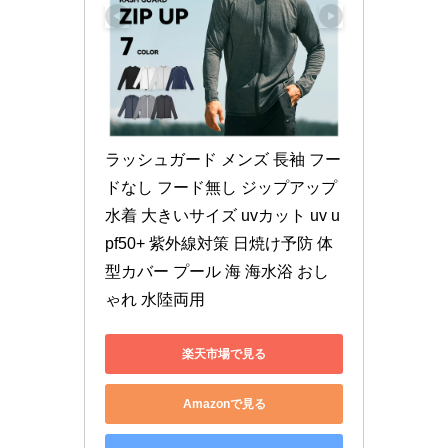
ラッシュガード メンズ 長袖 フー
ドなし フード無し ジップアップ 
水着 大きいサイズ uvカット uv u
pf50+ 紫外線対策 日焼け予防 体
型カバー プール 海 海水浴 おし
ゃれ 水陸両用
楽天市場で見る
Amazonで見る