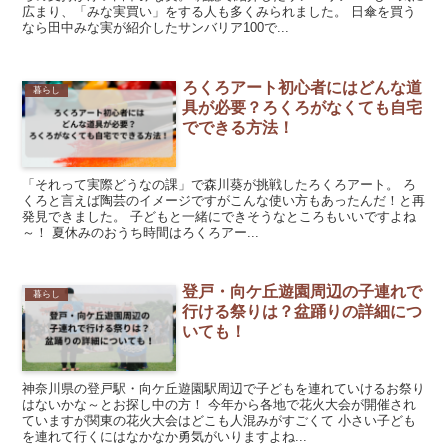
広まり、「みな実買い」をする人も多くみられました。 日傘を買う
なら田中みな実が紹介したサンバリア100で...
ろくろアート初心者にはどんな道
暮らし
具が必要？ろくろがなくても自宅
でできる方法！
「それって実際どうなの課」で森川葵が挑戦したろくろアート。 ろ
くろと言えば陶芸のイメージですがこんな使い方もあったんだ！と再
発見できました。 子どもと一緒にできそうなところもいいですよね
～！ 夏休みのおうち時間はろくろアー...
登戸・向ケ丘遊園周辺の子連れで
暮らし
行ける祭りは？盆踊りの詳細につ
いても！
神奈川県の登戸駅・向ケ丘遊園駅周辺で子どもを連れていけるお祭り
はないかな～とお探し中の方！ 今年から各地で花火大会が開催され
ていますが関東の花火大会はどこも人混みがすごくて 小さい子ども
を連れて行くにはなかなか勇気がいりますよね...