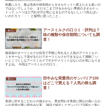
初夏に入り、夜は毛布や掛布団からタオルケットへ変えた人も多いの
ではないでしょうか。 まだそこまで汗をかかない季節のタオルケッ
トって シーツほど汚れや汗が気になるものでもないしいつ洗えばい
いのだろう・・・ と疑問に思ったこと...
アースミルクの口コミ・評判は？
暮らし
味の種類や保存期間についても調
査！
無添加のオーツミルクが自宅で手軽に作れると人気のアースミルク。
ミキサーなしで混ぜるだけでオーツミルクができるなんて感動♡ い
いとこづくしなアースミルクですがデメリットはないのか気になりま
すよね。 今回はアースミルクの口コ...
田中みな実愛用のサンバリア100
暮らし
はどこで買える？人気の柄も調
査！
美容に対するこだわりの強さから、男女問わず美容に関心の高い人か
らの支持が厚い田中みな実。 雑誌で紹介したサンバリア100も一気に