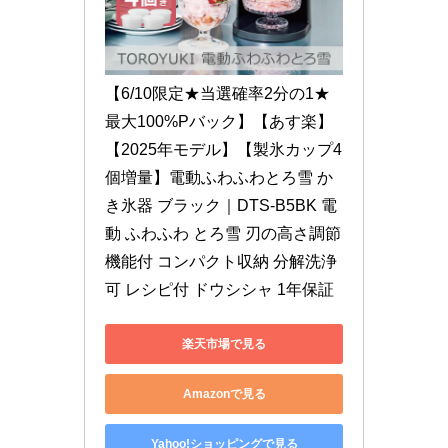
【6/10限定★当選確率2分の1★
最大100%Pバック】【あす楽】
【2025年モデル】【製氷カップ4
個増量】電動ふわふわとろ雪 か
き氷器 ブラック｜DTS-B5BK 電
動 ふわふわ とろ雪 刃の高さ調節
機能付 コンパクト収納 分解洗浄
可 レシピ付 ドウシシャ 1年保証
楽天市場で見る
Amazonで見る
Yahoo!ショッピングで見る