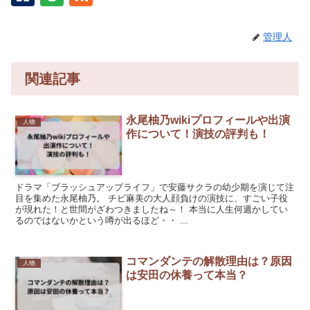
管理人
関連記事
永尾柚乃wikiプロフィールや出演
人物
作について！演技の評判も！
ドラマ「ブラッシュアップライフ」で安藤サクラの幼少期を演じて注
目を集めた永尾柚乃。 チビ麻美の大人顔負けの演技に、すごい子役
が現れた！と世間がざわつきましたね～！ 本当に人生何週かしてい
るのではないかという噂が出るほど・・ ...
コマンダンテの解散理由は？原因
人物
は安田の休養って本当？