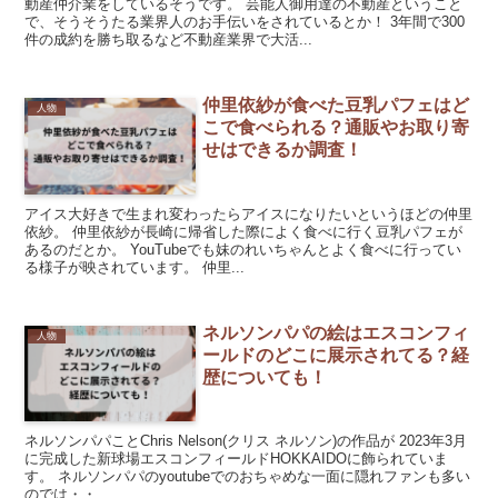
動産仲介業をしているそうです。 芸能人御用達の不動産ということ
で、そうそうたる業界人のお手伝いをされているとか！ 3年間で300
件の成約を勝ち取るなど不動産業界で大活...
仲里依紗が食べた豆乳パフェはど
人物
こで食べられる？通販やお取り寄
せはできるか調査！
アイス大好きで生まれ変わったらアイスになりたいというほどの仲里
依紗。 仲里依紗が長崎に帰省した際によく食べに行く豆乳パフェが
あるのだとか。 YouTubeでも妹のれいちゃんとよく食べに行ってい
る様子が映されています。 仲里...
ネルソンパパの絵はエスコンフィ
人物
ールドのどこに展示されてる？経
歴についても！
ネルソンパパことChris Nelson(クリス ネルソン)の作品が 2023年3月
に完成した新球場エスコンフィールドHOKKAIDOに飾られていま
す。 ネルソンパパのyoutubeでのおちゃめな一面に隠れファンも多い
のでは・・...