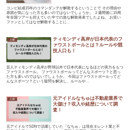
コンビ結成15年のコマンダンテが解散するということで その理由や
原因が気になった方も多いのではないでしょうか。 ２週間後に15周
年全国ツアーも控えていた中での急な解散発表でしたよね。 お笑い
ファンとしてはなぜ解散することに...
ティモンディ高岸が日本代表のフ
人物
ァウストボールとは？ルールや競
技人口も！
芸人ティモンディ高岸が野球以外で日本代表になるほどの実力をもつ
ファウストボール。 ファウストボールってどんなスポーツ？と思っ
た方も多いのではないでしょうか。 今回はファウストボールってど
んなスポーツ？という疑問を解決し、ルールや...
元アイドルなちゅは不動産業界で
人物
大儲け？収入や経歴について調
査！
元アイドルでSDNで活躍していた「なちゅ」は現在タレント業と不