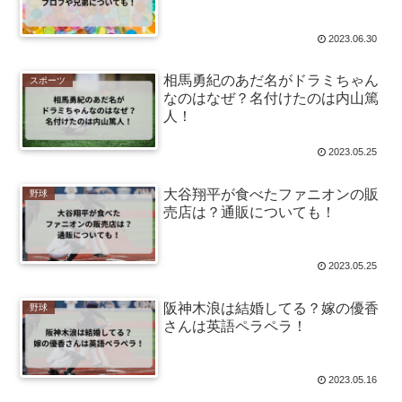
2023.06.30
相馬勇紀のあだ名がドラミちゃん
スポーツ
なのはなぜ？名付けたのは内山篤
人！
2023.05.25
大谷翔平が食べたファニオンの販
野球
売店は？通販についても！
2023.05.25
阪神木浪は結婚してる？嫁の優香
野球
さんは英語ペラペラ！
2023.05.16