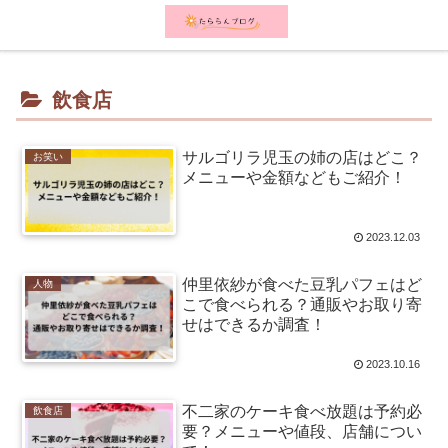
メニュー
検索
飲食店
サルゴリラ児玉の姉の店はどこ？
お笑い
メニューや金額などもご紹介！
2023.12.03
仲里依紗が食べた豆乳パフェはど
人物
こで食べられる？通販やお取り寄
せはできるか調査！
2023.10.16
不二家のケーキ食べ放題は予約必
飲食店
要？メニューや値段、店舗につい