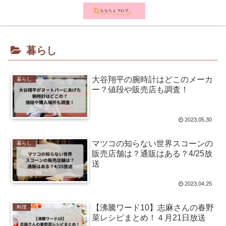
メニュー
検索
暮らし
大谷翔平の腕時計はどこのメーカ
暮らし
ー？値段や販売店も調査！
2023.05.30
マツコの知らない世界スコーンの
暮らし
販売店舗は？通販はある？4/25放
送
2023.04.25
【沸騰ワード10】志麻さんの春野
料理
菜レシピまとめ！４月21日放送